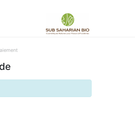
aiement
nde